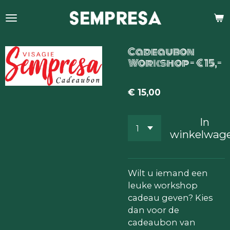
Ga
direct
naar
de
Cadeaubon
hoofdinhoud
Workshop - € 15,-
€ 15,00
In
winkelwag
Wilt u iemand een
leuke workshop
cadeau geven? Kies
dan voor de
cadeaubon van